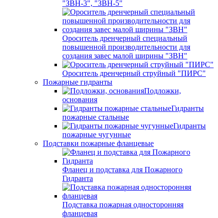
"ЗВН-3", "ЗВН-5"
Ороситель дренчерный специальный
повышенной производительности для
создания завес малой ширины "ЗВН"
Ороситель дренчерный струйный "ПИРС"
Пожарные гидранты
Подложки,
основания
Гидранты
пожарные стальные
Гидранты
пожарные чугунные
Подставки пожарные фланцевые
Фланец и подставка для Пожарного
Гидранта
Подставка пожарная односторонняя
фланцевая