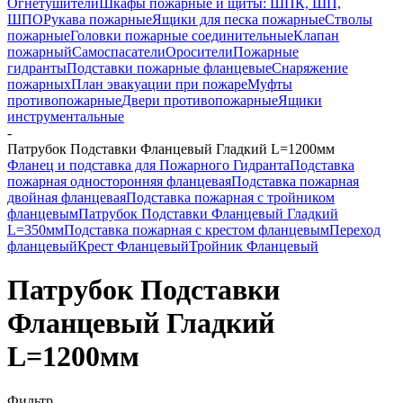
Огнетушители
Шкафы пожарные и щиты: ШПК, ШП,
ШПО
Рукава пожарные
Ящики для песка пожарные
Стволы
пожарные
Головки пожарные соединительные
Клапан
пожарный
Самоспасатели
Оросители
Пожарные
гидранты
Подставки пожарные фланцевые
Снаряжение
пожарных
План эвакуации при пожаре
Муфты
противопожарные
Двери противопожарные
Ящики
инструментальные
-
Патрубок Подставки Фланцевый Гладкий L=1200мм
Фланец и подставка для Пожарного Гидранта
Подставка
пожарная односторонняя фланцевая
Подставка пожарная
двойная фланцевая
Подставка пожарная с тройником
фланцевым
Патрубок Подставки Фланцевый Гладкий
L=350мм
Подставка пожарная с крестом фланцевым
Переход
фланцевый
Крест Фланцевый
Тройник Фланцевый
Патрубок Подставки
Фланцевый Гладкий
L=1200мм
Фильтр