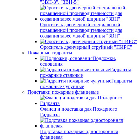
"ЗВН-3", "ЗВН-5"
Ороситель дренчерный специальный
повышенной производительности для
создания завес малой ширины "ЗВН"
Ороситель дренчерный струйный "ПИРС"
Пожарные гидранты
Подложки,
основания
Гидранты
пожарные стальные
Гидранты
пожарные чугунные
Подставки пожарные фланцевые
Фланец и подставка для Пожарного
Гидранта
Подставка пожарная односторонняя
фланцевая