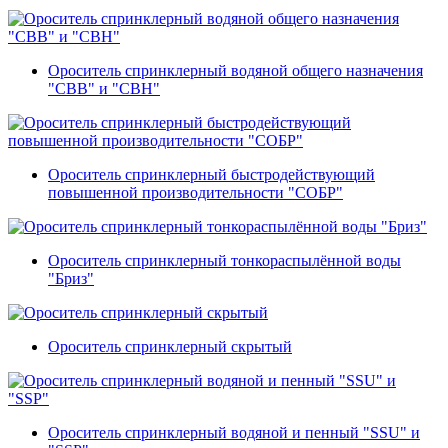
Ороситель спринклерный водяной общего назначения
"СВВ" и "СВН"
Ороситель спринклерный быстродействующий
повышенной производительности "СОБР"
Ороситель спринклерный тонкораспылённой воды
"Бриз"
Ороситель спринклерный скрытый
Ороситель спринклерный водяной и пенный "SSU" и