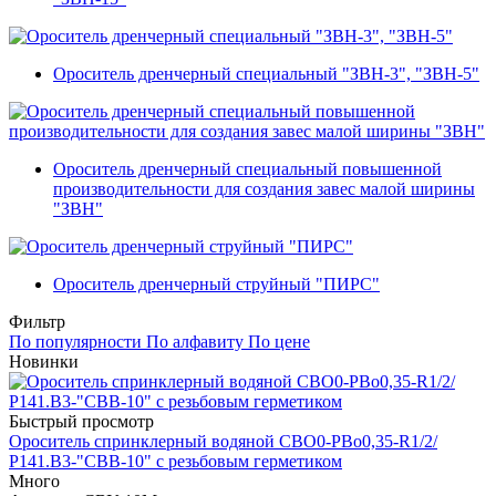
Ороситель дренчерный специальный "ЗВН-3", "ЗВН-5"
Ороситель дренчерный специальный повышенной
производительности для создания завес малой ширины
"ЗВН"
Ороситель дренчерный струйный "ПИРС"
Фильтр
По популярности
По алфавиту
По цене
Новинки
Быстрый просмотр
Ороситель спринклерный водяной СВО0-РВо0,35-R1/2/
Р141.В3-"СВВ-10" с резьбовым герметиком
Много