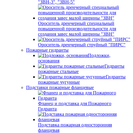
"ЗВН-3", "ЗВН-5"
Ороситель дренчерный специальный
повышенной производительности для
создания завес малой ширины "ЗВН"
Ороситель дренчерный струйный "ПИРС"
Пожарные гидранты
Подложки,
основания
Гидранты
пожарные стальные
Гидранты
пожарные чугунные
Подставки пожарные фланцевые
Фланец и подставка для Пожарного
Гидранта
Подставка пожарная односторонняя
фланцевая