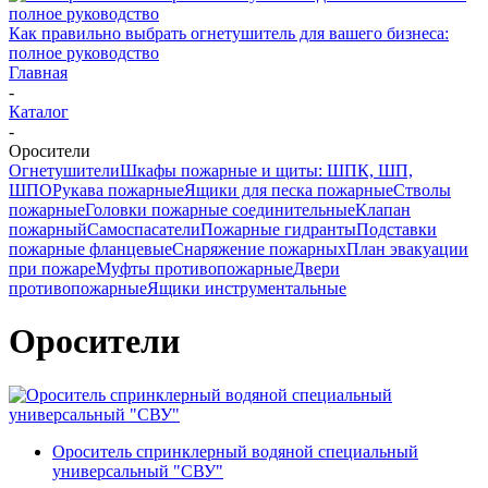
Как правильно выбрать огнетушитель для вашего бизнеса:
полное руководство
Главная
-
Каталог
-
Оросители
Огнетушители
Шкафы пожарные и щиты: ШПК, ШП,
ШПО
Рукава пожарные
Ящики для песка пожарные
Стволы
пожарные
Головки пожарные соединительные
Клапан
пожарный
Самоспасатели
Пожарные гидранты
Подставки
пожарные фланцевые
Снаряжение пожарных
План эвакуации
при пожаре
Муфты противопожарные
Двери
противопожарные
Ящики инструментальные
Оросители
Ороситель спринклерный водяной специальный
универсальный "СВУ"