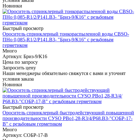
условия заказа
Новинки
Быстрый просмотр
Ороситель спринклерный тонкораспыленной воды СВSО-
ПНо 0,085-R1/2/P141.В3- "Бриз-9/К16" с резьбовым
герметиком
Много
Артикул
: Бриз-9/К16
Цена по запросу
Запросить цену
Наши менеджеры обязательно свяжутся с вами и уточнят
условия заказа
Новинки
Быстрый просмотр
Ороситель спринклерный быстродействующий повышенной
производительности СУSO РВо1,28-R3/4/Р68.ВЗ-"СОБР-17-
В" с резьбовым герметиком
Много
Артикул
: СОБР-17-В