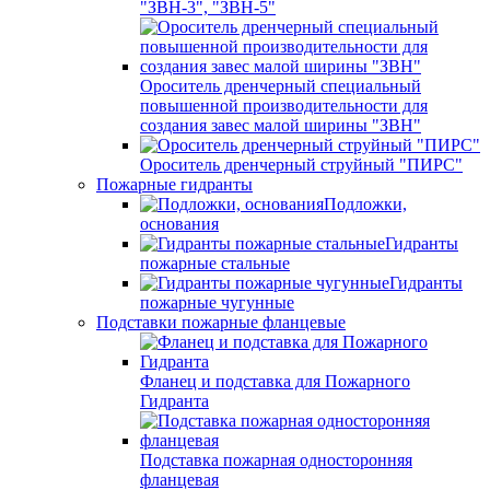
"ЗВН-3", "ЗВН-5"
Ороситель дренчерный специальный
повышенной производительности для
создания завес малой ширины "ЗВН"
Ороситель дренчерный струйный "ПИРС"
Пожарные гидранты
Подложки,
основания
Гидранты
пожарные стальные
Гидранты
пожарные чугунные
Подставки пожарные фланцевые
Фланец и подставка для Пожарного
Гидранта
Подставка пожарная односторонняя
фланцевая