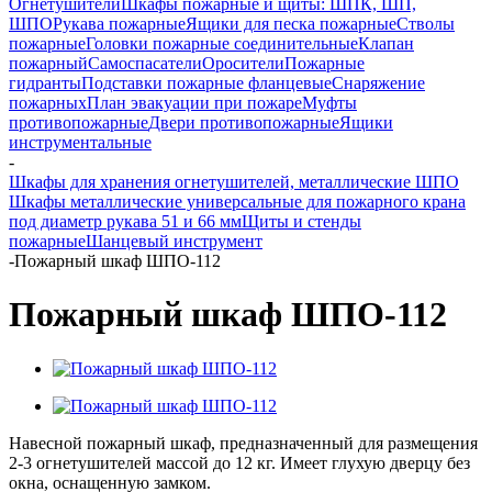
Огнетушители
Шкафы пожарные и щиты: ШПК, ШП,
ШПО
Рукава пожарные
Ящики для песка пожарные
Стволы
пожарные
Головки пожарные соединительные
Клапан
пожарный
Самоспасатели
Оросители
Пожарные
гидранты
Подставки пожарные фланцевые
Снаряжение
пожарных
План эвакуации при пожаре
Муфты
противопожарные
Двери противопожарные
Ящики
инструментальные
-
Шкафы для хранения огнетушителей, металлические ШПО
Шкафы металлические универсальные для пожарного крана
под диаметр рукава 51 и 66 мм
Щиты и стенды
пожарные
Шанцевый инструмент
-
Пожарный шкаф ШПО-112
Пожарный шкаф ШПО-112
Навесной пожарный шкаф, предназначенный для размещения
2-3 огнетушителей массой до 12 кг. Имеет глухую дверцу без
окна, оснащенную замком.