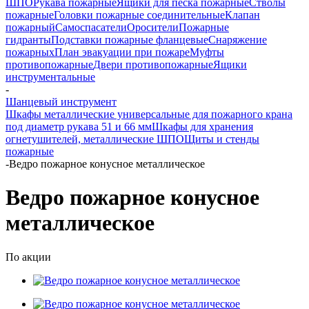
ШПО
Рукава пожарные
Ящики для песка пожарные
Стволы
пожарные
Головки пожарные соединительные
Клапан
пожарный
Самоспасатели
Оросители
Пожарные
гидранты
Подставки пожарные фланцевые
Снаряжение
пожарных
План эвакуации при пожаре
Муфты
противопожарные
Двери противопожарные
Ящики
инструментальные
-
Шанцевый инструмент
Шкафы металлические универсальные для пожарного крана
под диаметр рукава 51 и 66 мм
Шкафы для хранения
огнетушителей, металлические ШПО
Щиты и стенды
пожарные
-
Ведро пожарное конусное металлическое
Ведро пожарное конусное
металлическое
По акции