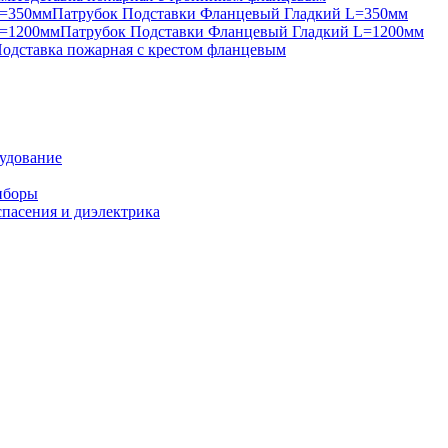
Патрубок Подставки Фланцевый Гладкий L=350мм
Патрубок Подставки Фланцевый Гладкий L=1200мм
одставка пожарная с крестом фланцевым
удование
иборы
спасения и диэлектрика