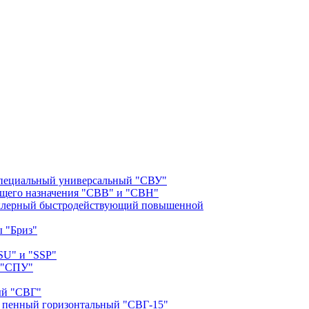
специальный универсальный "СВУ"
бщего назначения "СВВ" и "СВН"
клерный быстродействующий повышенной
 "Бриз"
SU" и "SSP"
 "СПУ"
ый "СВГ"
 пенный горизонтальный "СВГ-15"