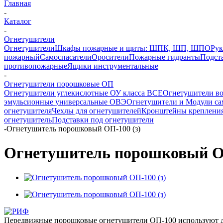
Главная
-
Каталог
-
Огнетушители
Огнетушители
Шкафы пожарные и щиты: ШПК, ШП, ШПО
Рук
пожарный
Самоспасатели
Оросители
Пожарные гидранты
Подст
противопожарные
Ящики инструментальные
-
Огнетушители порошковые ОП
Огнетушители углекислотные ОУ класса ВСЕ
Огнетушители в
эмульсионные универсальные ОВЭ
Огнетушители и Модули с
огнетушителя
Чехлы для огнетушителей
Кронштейны крепления
огнетушитель
Подставки под огнетушители
-
Огнетушитель порошковый ОП-100 (з)
Огнетушитель порошковый ОП
Передвижные порошковые огнетушители ОП-100 используют для