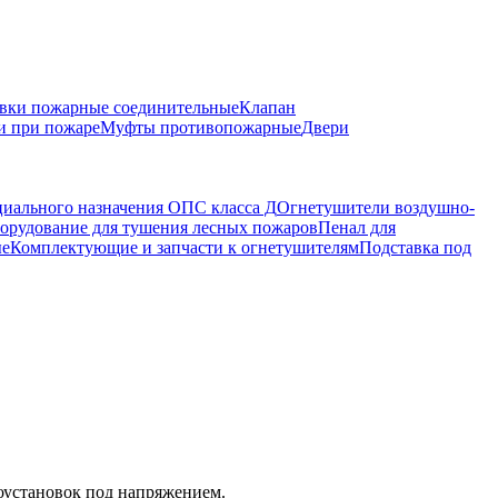
вки пожарные соединительные
Клапан
и при пожаре
Муфты противопожарные
Двери
иального назначения ОПС класса Д
Огнетушители воздушно-
орудование для тушения лесных пожаров
Пенал для
ые
Комплектующие и запчасти к огнетушителям
Подставка под
оустановок под напряжением.