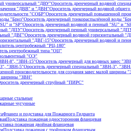
Ороситель дренчерный водяной специ
Ороситель дренчерный водяной общего
Ороситель дренчерный повышенной прои
Ороситель дренчерный тонкораспылённой воды "Бр
Ороситель дренчерный водяной и пенный "SU" и "S
Ороситель дренчерный пенный универсальный "ДП
Ороситель дренчерный водяной горизонтальный "
Ороситель дренчерный водяной и пен
литель центробежный "РЦ-180"
тель центробежный типа "ОЦ"
вольвентный "ОЭ"
Ороситель дренчерный для водяных завес "ЗВ
Ороситель дренчерный специальный "ЗВН-3", "ЗВН
ой ширины "ЗВН"
роситель дренчерный струйный "ПИРС"
арные стальные
жарные чугунные
Фланец и подставка для Пожарного Гидранта
Подставка пожарная односторонняя фланцевая
ставка пожарная двойная фланцевая
Подставка пожарная с тройником фланцевым