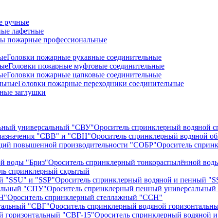
е ручные
ые лафетные
ы пожарные профессиональные
Головки пожарные рукавные соединительные
Головки пожарные муфтовые соединительные
Головки пожарные цапковые соединительные
Головки пожарные переходники соединительные
ные заглушки
Ороситель спринклерный водяной 
Ороситель спринклерный водяной о
Ороситель сприн
Ороситель спринклерный тонкораспылённой воды
ль спринклерный скрытый
Ороситель спринклерный водяной и пенный "S
Ороситель спринклерный пенный универсальный
Ороситель спринклерный стеллажный "ССН"
Ороситель спринклерный водяной горизонтальн
Ороситель спринклерный водяной и