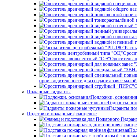
Распы
Ороси
Ороситель э
производительности для создания завес мал
О
Пожарные гидранты
Подложки, основания
Гидранты пож
Гидранты по
Подставки пожарные фланцевые
Под