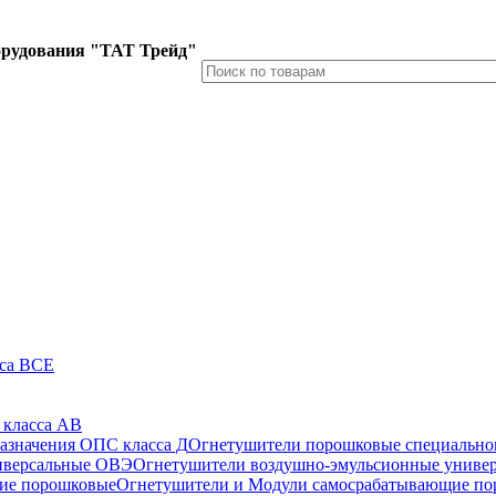
орудования "ТАТ Трейд"
сса ВСЕ
 класса АВ
Огнетушители порошковые специальног
Огнетушители воздушно-эмульсионные униве
Огнетушители и Модули самосрабатывающие п