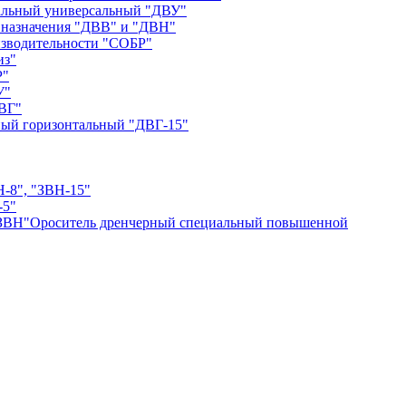
альный универсальный "ДВУ"
 назначения "ДВВ" и "ДВН"
зводительности "СОБР"
из"
P"
У"
ДВГ"
ный горизонтальный "ДВГ-15"
Н-8", "ЗВН-15"
-5"
Ороситель дренчерный специальный повышенной