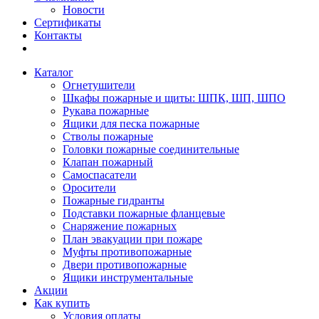
Новости
Сертификаты
Контакты
Каталог
Огнетушители
Шкафы пожарные и щиты: ШПК, ШП, ШПО
Рукава пожарные
Ящики для песка пожарные
Стволы пожарные
Головки пожарные соединительные
Клапан пожарный
Самоспасатели
Оросители
Пожарные гидранты
Подставки пожарные фланцевые
Снаряжение пожарных
План эвакуации при пожаре
Муфты противопожарные
Двери противопожарные
Ящики инструментальные
Акции
Как купить
Условия оплаты