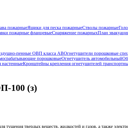
ава пожарные
Ящики для песка пожарные
Стволы пожарные
Голо
авки пожарные фланцевые
Снаряжение пожарных
План эвакуаци
оздушно-пенные ОВП класса АВ
Огнетушители порошковые спец
амосрабатывающие порошковые
Огнетушитель автомобильный
Об
 настенные
Кронштейны крепления огнетушителей транспортн
-100 (з)
 тушения твердых веществ, жидкостей и газов, а также электр