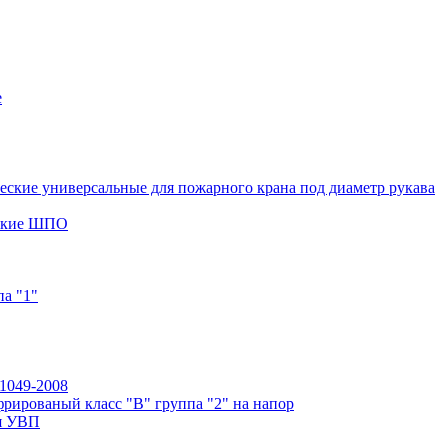
е
ские универсальные для пожарного крана под диаметр рукава
еские ШПО
а "1"
1049-2008
рированый класс "В" группа "2" на напор
ия УВП