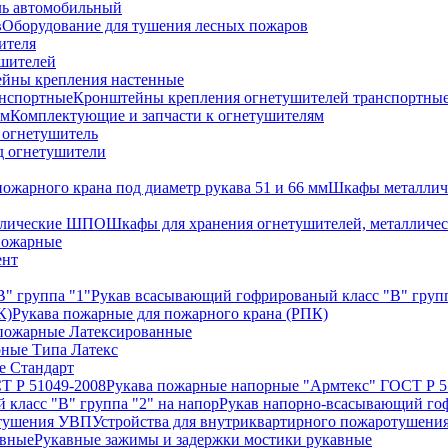
ь автомобильный
Оборудование для тушения лесных пожаров
ителя
ушителей
йны крепления настенные
Кронштейны крепления огнетушителей транспортны
Комплектующие и запчасти к огнетушителям
 огнетушитель
д огнетушители
Шкафы металличе
Шкафы для хранения огнетушителей, металлич
пожарные
ент
Рукав всасывающий гофрированый класс "В" групп
Рукава пожарные для пожарного крана (РПК)
пожарные Латексированные
рные Типа Латекс
е Стандарт
Рукава пожарные напорные "Армтекс" ГОСТ Р 5
Рукав напорно-всасывающий гоф
Устройства для внутриквартирного пожаротушен
Рукавные зажимы и задержки мостики рукавные