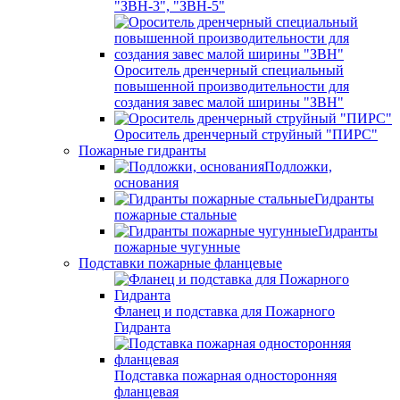
"ЗВН-3", "ЗВН-5"
Ороситель дренчерный специальный
повышенной производительности для
создания завес малой ширины "ЗВН"
Ороситель дренчерный струйный "ПИРС"
Пожарные гидранты
Подложки,
основания
Гидранты
пожарные стальные
Гидранты
пожарные чугунные
Подставки пожарные фланцевые
Фланец и подставка для Пожарного
Гидранта
Подставка пожарная односторонняя
фланцевая