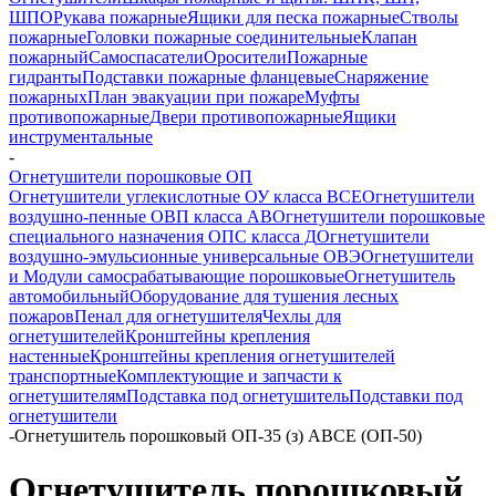
ШПО
Рукава пожарные
Ящики для песка пожарные
Стволы
пожарные
Головки пожарные соединительные
Клапан
пожарный
Самоспасатели
Оросители
Пожарные
гидранты
Подставки пожарные фланцевые
Снаряжение
пожарных
План эвакуации при пожаре
Муфты
противопожарные
Двери противопожарные
Ящики
инструментальные
-
Огнетушители порошковые ОП
Огнетушители углекислотные ОУ класса ВСЕ
Огнетушители
воздушно-пенные ОВП класса АВ
Огнетушители порошковые
специального назначения ОПС класса Д
Огнетушители
воздушно-эмульсионные универсальные ОВЭ
Огнетушители
и Модули самосрабатывающие порошковые
Огнетушитель
автомобильный
Оборудование для тушения лесных
пожаров
Пенал для огнетушителя
Чехлы для
огнетушителей
Кронштейны крепления
настенные
Кронштейны крепления огнетушителей
транспортные
Комплектующие и запчасти к
огнетушителям
Подставка под огнетушитель
Подставки под
огнетушители
-
Огнетушитель порошковый ОП-35 (з) АВСЕ (ОП-50)
Огнетушитель порошковый