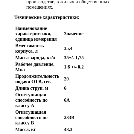
производстве, в жилых и общественных
помещениях.
Технические характеристики:
Наименование
характеристики,
Значение
единица измерения
Вместимость
35,4
корпуса, л
Масса заряда, кг/л
35+/- 1,75
Рабочее давление,
1,6 +/- 0,2
Мпа
Продолжительность
20
подачи ОТВ, сек
Длина струи, м
6
Огнетушащая
способность по
6А
классу А
Огнетушащая
способность по
233B
классу В
Масса, кг
48,3