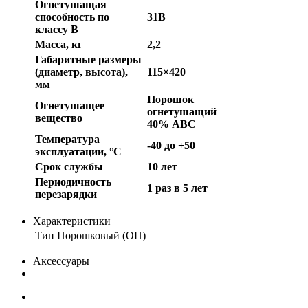
Огнетушащая
способность по
31B
классу В
Масса, кг
2,2
Габаритные размеры
(диаметр, высота),
115×420
мм
Порошок
Огнетушащее
огнетушащий
вещество
40% АВС
Температура
-40 до +50
эксплуатации, °C
Срок службы
10 лет
Периодичность
1 раз в 5 лет
перезарядки
Характеристики
Тип
Порошковый (ОП)
Аксессуары