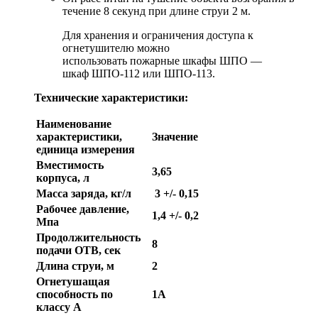
течение 8 секунд при длине струи 2 м.
Для хранения и ограничения доступа к
огнетушителю можно
использовать пожарные шкафы ШПО —
шкаф ШПО-112 или ШПО-113.
Технические характеристики:
Наименование
характеристики,
Значение
единица измерения
Вместимость
3,65
корпуса, л
Масса заряда, кг/л
3 +/- 0,15
Рабочее давление,
1,4 +/- 0,2
Мпа
Продолжительность
8
подачи ОТВ, сек
Длина струи, м
2
Огнетушащая
способность по
1А
классу А