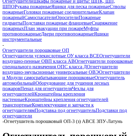
Огнетушители
Шкафы пожарные и щиты: ШПК, ШП,
ШПО
Рукава пожарные
Ящики для песка пожарные
Стволы
пожарные
Головки пожарные соединительные
Клапан
пожарный
Самоспасатели
Оросители
Пожарные
гидранты
Подставки пожарные фланцевые
Снаряжение
пожарных
План эвакуации при пожаре
Муфты
противопожарные
Двери противопожарные
Ящики
инструментальные
-
Огнетушители порошковые ОП
Огнетушители углекислотные ОУ класса ВСЕ
Огнетушители
воздушно-пенные ОВП класса АВ
Огнетушители порошковые
специального назначения ОПС класса Д
Огнетушители
воздушно-эмульсионные универсальные ОВЭ
Огнетушители
и Модули самосрабатывающие порошковые
Огнетушитель
автомобильный
Оборудование для тушения лесных
пожаров
Пенал для огнетушителя
Чехлы для
огнетушителей
Кронштейны крепления
настенные
Кронштейны крепления огнетушителей
транспортные
Комплектующие и запчасти к
огнетушителям
Подставка под огнетушитель
Подставки под
огнетушители
-
Огнетушитель порошковый ОП-3 (з) АВСЕ ЗПУ-Латунь