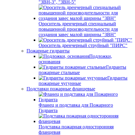
"ЗВН-3", "ЗВН-5"
Ороситель дренчерный специальный
повышенной производительности для
создания завес малой ширины "ЗВН"
Ороситель дренчерный струйный "ПИРС"
Пожарные гидранты
Подложки,
основания
Гидранты
пожарные стальные
Гидранты
пожарные чугунные
Подставки пожарные фланцевые
Фланец и подставка для Пожарного
Гидранта
Подставка пожарная односторонняя
фланцевая