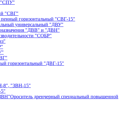
 "СПУ"
ый "СВГ"
 пенный горизонтальный "СВГ-15"
альный универсальный "ДВУ"
 назначения "ДВВ" и "ДВН"
зводительности "СОБР"
из"
P"
У"
ДВГ"
ный горизонтальный "ДВГ-15"
Н-8", "ЗВН-15"
-5"
Ороситель дренчерный специальный повышенной