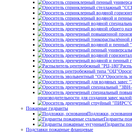
Распы
Ороси
Ороситель э
производительности для создания завес мал
О
Пожарные гидранты
Подложки, основания
Гидранты пож
Гидранты по
Подставки пожарные фланцевые