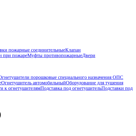
вки пожарные соединительные
Клапан
и при пожаре
Муфты противопожарные
Двери
Огнетушители порошковые специального назначения ОПС
е
Огнетушитель автомобильный
Оборудование для тушения
и к огнетушителям
Подставка под огнетушитель
Подставки под
)