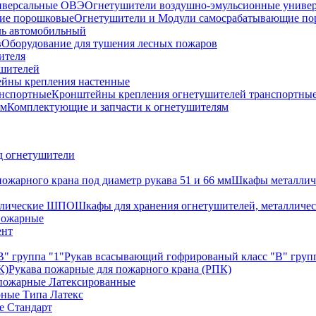
Огнетушители воздушно-эмульсионные униве
Огнетушители и Модули самосрабатывающие п
ь автомобильный
Оборудование для тушения лесных пожаров
ителя
ушителей
йны крепления настенные
Кронштейны крепления огнетушителей транспортны
Комплектующие и запчасти к огнетушителям
д огнетушители
Шкафы металличе
Шкафы для хранения огнетушителей, металлич
пожарные
ент
Рукав всасывающий гофрированый класс "В" групп
Рукава пожарные для пожарного крана (РПК)
пожарные Латексированные
рные Типа Латекс
е Стандарт