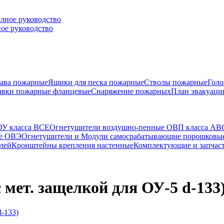
ное руководство
ава пожарные
Ящики для песка пожарные
Стволы пожарные
Голо
авки пожарные фланцевые
Снаряжение пожарных
План эвакуаци
ОУ класса ВСЕ
Огнетушители воздушно-пенные ОВП класса АВ
ые ОВЭ
Огнетушители и Модули самосрабатывающие порошковы
лей
Кронштейны крепления настенные
Комплектующие и запчаст
мет. защелкой для ОУ-5 d-133