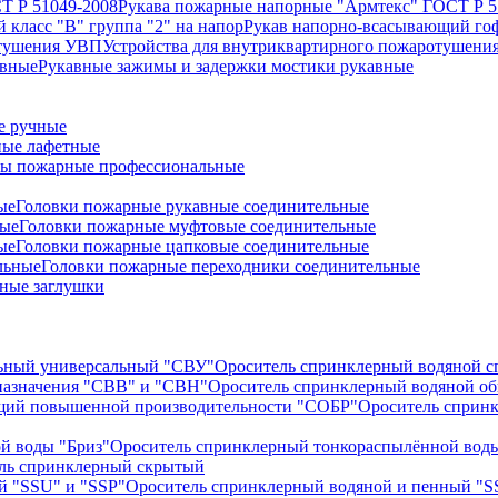
Рукава пожарные напорные "Армтекс" ГОСТ Р 5
Рукав напорно-всасывающий гоф
Устройства для внутриквартирного пожаротушен
Рукавные зажимы и задержки мостики рукавные
е ручные
ые лафетные
ы пожарные профессиональные
Головки пожарные рукавные соединительные
Головки пожарные муфтовые соединительные
Головки пожарные цапковые соединительные
Головки пожарные переходники соединительные
ные заглушки
Ороситель спринклерный водяной 
Ороситель спринклерный водяной о
Ороситель сприн
Ороситель спринклерный тонкораспылённой воды
ль спринклерный скрытый
Ороситель спринклерный водяной и пенный "S