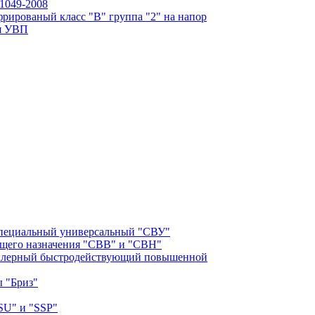
1049-2008
рированый класс "В" группа "2" на напор
ия УВП
специальный универсальный "СВУ"
бщего назначения "СВВ" и "СВН"
клерный быстродействующий повышенной
 "Бриз"
SU" и "SSP"