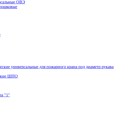
рсальные ОВЭ
орошковые
е
ские универсальные для пожарного крана под диаметр рукава
еские ШПО
а "1"