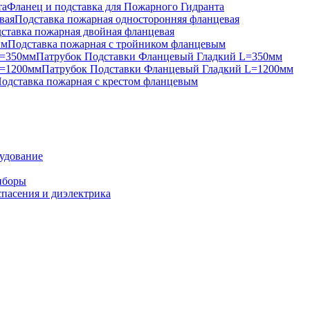
Фланец и подставка для Пожарного Гидранта
Подставка пожарная односторонняя фланцевая
ставка пожарная двойная фланцевая
Подставка пожарная с тройником фланцевым
Патрубок Подставки Фланцевый Гладкий L=350мм
Патрубок Подставки Фланцевый Гладкий L=1200мм
одставка пожарная с крестом фланцевым
удование
иборы
спасения и диэлектрика