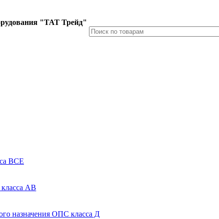
орудования "ТАТ Трейд"
сса ВСЕ
 класса АВ
го назначения ОПС класса Д