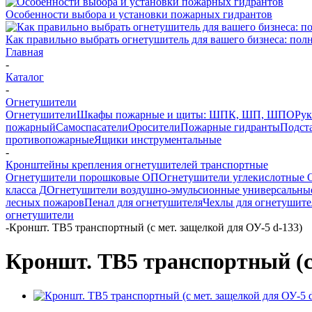
Особенности выбора и установки пожарных гидрантов
Как правильно выбрать огнетушитель для вашего бизнеса: пол
Главная
-
Каталог
-
Огнетушители
Огнетушители
Шкафы пожарные и щиты: ШПК, ШП, ШПО
Рук
пожарный
Самоспасатели
Оросители
Пожарные гидранты
Подст
противопожарные
Ящики инструментальные
-
Кронштейны крепления огнетушителей транспортные
Огнетушители порошковые ОП
Огнетушители углекислотные 
класса Д
Огнетушители воздушно-эмульсионные универсальн
лесных пожаров
Пенал для огнетушителя
Чехлы для огнетушите
огнетушители
-
Кроншт. ТВ5 транспортный (с мет. защелкой для ОУ-5 d-133)
Кроншт. ТВ5 транспортный (с 