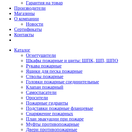
Гарантия на товар
Производители
Магазины
О компании
Новости
Сертификаты
Контакты
Каталог
Огнетушители
Шкафы пожарные и щиты: ШПК, ШП, ШПО
Рукава пожарные
Ящики для песка пожарные
Стволы пожарные
Головки пожарные соединительные
Клапан пожарный
Самоспасатели
Оросители
Пожарные гидранты
Подставки пожарные фланцевые
Снаряжение пожарных
План эвакуации при пожаре
Муфты противопожарные
Двери противопожарные