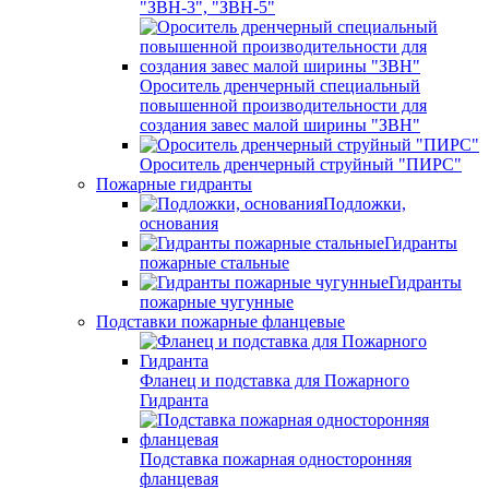
"ЗВН-3", "ЗВН-5"
Ороситель дренчерный специальный
повышенной производительности для
создания завес малой ширины "ЗВН"
Ороситель дренчерный струйный "ПИРС"
Пожарные гидранты
Подложки,
основания
Гидранты
пожарные стальные
Гидранты
пожарные чугунные
Подставки пожарные фланцевые
Фланец и подставка для Пожарного
Гидранта
Подставка пожарная односторонняя
фланцевая