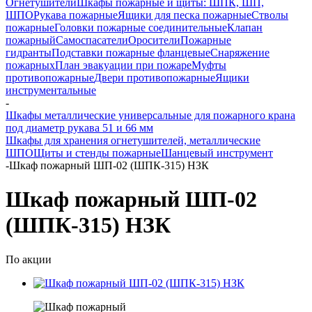
Огнетушители
Шкафы пожарные и щиты: ШПК, ШП,
ШПО
Рукава пожарные
Ящики для песка пожарные
Стволы
пожарные
Головки пожарные соединительные
Клапан
пожарный
Самоспасатели
Оросители
Пожарные
гидранты
Подставки пожарные фланцевые
Снаряжение
пожарных
План эвакуации при пожаре
Муфты
противопожарные
Двери противопожарные
Ящики
инструментальные
-
Шкафы металлические универсальные для пожарного крана
под диаметр рукава 51 и 66 мм
Шкафы для хранения огнетушителей, металлические
ШПО
Щиты и стенды пожарные
Шанцевый инструмент
-
Шкаф пожарный ШП-02 (ШПК-315) НЗК
Шкаф пожарный ШП-02
(ШПК-315) НЗК
По акции